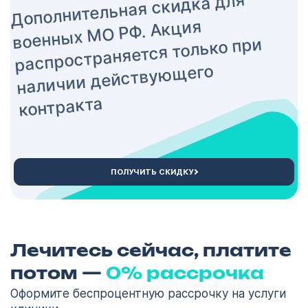
Дополнительная скидка для
Кодирование
ОСТАВИТЬ ЗАЯВКУ
военных МО РФ. Акция
алкоголизма
распространяется только при
ОСТАВИТЬ ЗАЯВКУ
Липецк
наличии действующего
политикой
конфиденциальности
политикой
контракта
конфиденциальности
ПОЛУЧИТЬ СКИДКУ
Лечитесь сейчас, платите
потом —
0% рассрочка
Оформите беспроцентную рассрочку на услуги