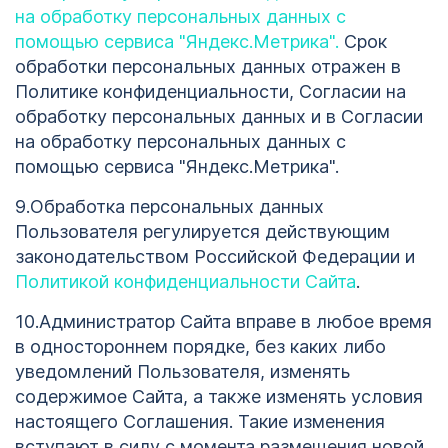
1
на обработку персональных данных с
помощью сервиса "Яндекс.Метрика".
Срок
123
обработки персональных данных отражен в
Политике конфиденциальности, Согласии на
обработку персональных данных и в Согласии
Кодирование
ОСТАВИТЬ ЗАЯВКУ
на обработку персональных данных с
алкоголизма
помощью сервиса "Яндекс.Метрика".
ОСТАВИТЬ ЗАЯВКУ
Липецк
9.Обработка персональных данных
политикой
конфиденциальности
Пользователя регулируется действующим
политикой
законодательством Российской Федерации и
конфиденциальности
Политикой конфиденциальности Сайта
.
10.Администратор Сайта вправе в любое время
в одностороннем порядке, без каких либо
уведомлений Пользователя, изменять
содержимое Сайта, а также изменять условия
настоящего Соглашения. Такие изменения
вступают в силу с момента размещения новой