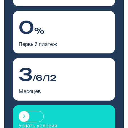
0
%
Первый платеж
3
/6/12
Месяцев
Узнать условия