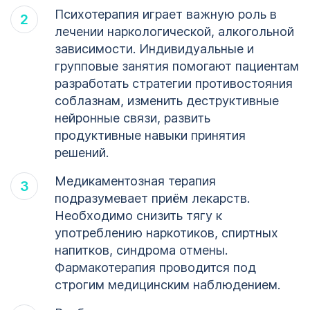
Психотерапия играет важную роль в
Кодирование
лечении наркологической, алкогольной
ОСТАВИТЬ ЗАЯВКУ
алкоголизма
зависимости. Индивидуальные и
ОСТАВИТЬ ЗАЯВКУ
Липецк
групповые занятия помогают пациентам
разработать стратегии противостояния
политикой
соблазнам, изменить деструктивные
конфиденциальности
политикой
нейронные связи, развить
конфиденциальности
продуктивные навыки принятия
решений.
Медикаментозная терапия
подразумевает приём лекарств.
Необходимо снизить тягу к
употреблению наркотиков, спиртных
напитков, синдрома отмены.
Фармакотерапия проводится под
строгим медицинским наблюдением.