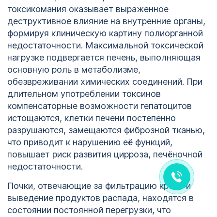
токсикомания оказывает выраженное
деструктивное влияние на внутренние органы,
формируя клиническую картину полиорганной
недостаточности. Максимальной токсической
нагрузке подвергается печень, выполняющая
основную роль в метаболизме,
обезвреживании химических соединений. При
длительном употреблении токсинов
компенсаторные возможности гепатоцитов
Мария Волкова
истощаются, клетки печени постепенно
Здравствуйте! Готова помочь
вам. Напишите мне, если у
разрушаются, замещаются фиброзной тканью,
вас появятся вопросы.
что приводит к нарушению её функций,
повышает риск развития цирроза, печёночной
недостаточности.
Почки, отвечающие за фильтрацию крови и
выведение продуктов распада, находятся в
состоянии постоянной перегрузки, что