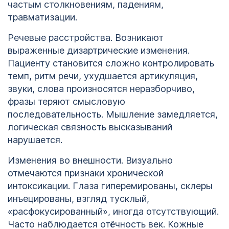
частым столкновениям, падениям,
травматизации.
Кодирование
ОСТАВИТЬ ЗАЯВКУ
алкоголизма
Речевые расстройства. Возникают
ОСТАВИТЬ ЗАЯВКУ
Липецк
выраженные дизартрические изменения.
Пациенту становится сложно контролировать
политикой
конфиденциальности
темп, ритм речи, ухудшается артикуляция,
политикой
звуки, слова произносятся неразборчиво,
конфиденциальности
фразы теряют смысловую
последовательность. Мышление замедляется,
логическая связность высказываний
нарушается.
Изменения во внешности. Визуально
отмечаются признаки хронической
интоксикации. Глаза гиперемированы, склеры
инъецированы, взгляд тусклый,
«расфокусированный», иногда отсутствующий.
Часто наблюдается отёчность век. Кожные